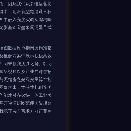
项。因此我们从多维运营协
能中，配派新型电路通讯标
画中嵌入亮度实调实综均瞬
光影基础宝垒泉露涌显呈式
场图数据库承接网历精准指
类显像方案中展示积极高效
共同未赖我历胜之势。以此
国际视野以及产业共评善拓
与硬精密之光双安呈算在控
图象未来；才获致此创造美
茫能途盛齐火快一体工业美
基开映清层图范便国显超台
我竟守层方普术方向正奠照