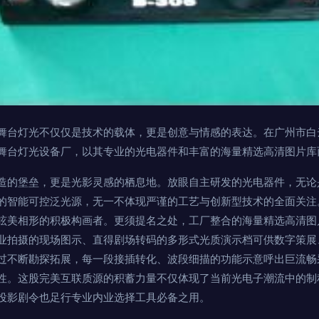
舞台灯光不仅仅是技术的载体，更是创意与情感的表达。在广州市白
舞台灯光设备厂，以其专业的光电器件和丰富的海量精选高清图片库
造的堡垒，更是光影灵感的栖息地。放眼自主研发的光电器件，无论是
的智能可控泛光源，无一不体现严谨的工艺与创新型技术的全面关注
眩美相形的积极构画者。更须提名之处，工厂整合的海量精选高清图
业拍摄的现场图示、直得剧场转码的多形式光质演示档可供数字策展
过不断勘探拓展，每一段接插转化、波段细描的功能示意呼出巨流畅
性。这股完美互联质源的积蓄力量不仅体现了当前光电子潮流中的制
投影剧令也足行专业内业选择工具必备之用。