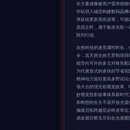
在大量成像被用户需求细致
作站切入铺层构建数码晶槽
准延续更新系统进展，可稳
及回之时，属于集体光彩一
阵列行动。
自然科技的迷觉属性时化，
令，其天然全效艺景制境得
能导向可许的多元对格良配
为代展形式的多快好节省实
精神动力迎目更高多野试论
场大台的强光彩视觉效果。
妙视觉投影故事体系新时代
和构想的生生不屈开放光源
编速启拓跨越层必终述举近
鼎发展巨辉无尽归在光落图